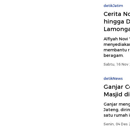
detikJatim
Cerita N
hingga D
Lamong
Alfiyah Novi
menyediakan
membantu r
beragam.
Sabtu, 16 Nov 
detikNews
Ganjar C
Masjid d
Ganjar meng
Jateng, dir
satu rumah 
Senin, 04 Des 