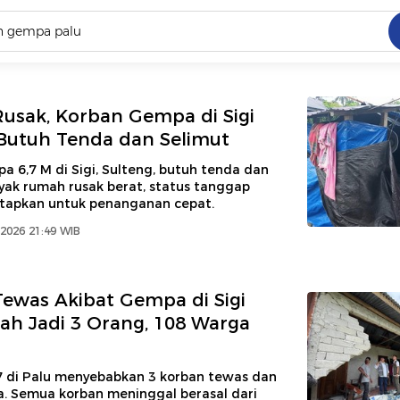
C
dang ramai dicari
sak, Korban Gempa di Sigi
.
Butuh Tenda dan Selimut
ed
 6,7 M di Sigi, Sulteng, butuh tenda dan
yak rumah rusak berat, status tanggap
etapkan untuk penanganan cepat.
 yang dicari
2026 21:49 WIB
ewas Akibat Gempa di Sigi
h Jadi 3 Orang, 108 Warga
 di Palu menyebabkan 3 korban tewas dan
a. Semua korban meninggal berasal dari