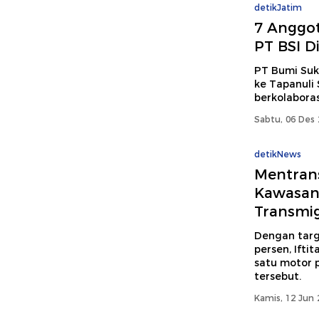
detikJatim
7 Anggo
PT BSI D
PT Bumi Su
ke Tapanuli 
berkolabora
Sabtu, 06 Des 
detikNews
Mentrans
Kawasan
Transmig
Dengan targ
persen, Ifti
satu motor 
tersebut.
Kamis, 12 Jun 