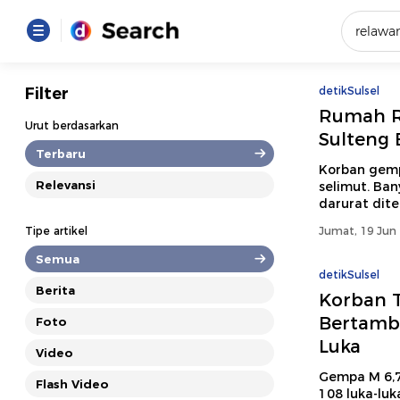
Yang se
Filter
detikSulsel
Rumah Ru
Loading..
Urut berdasarkan
Sulteng 
Terbaru
Promot
Korban gempa
Relevansi
selimut. Ban
darurat dit
Terakhir
Tipe artikel
Jumat, 19 Jun 
Loading...
Semua
detikSulsel
Berita
Korban T
Bertamba
Foto
Luka
Video
Gempa M 6,7
Flash Video
108 luka-luk