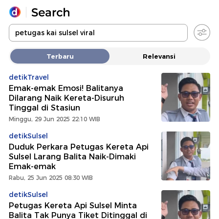
Yang sedang ramai dicari
Terbaru
Relevansi
Loading...
detikTravel
Emak-emak Emosi! Balitanya
Promoted
Dilarang Naik Kereta-Disuruh
Tinggal di Stasiun
Terakhir yang dicari
Minggu, 29 Jun 2025 22:10 WIB
detikSulsel
Duduk Perkara Petugas Kereta Api
Sulsel Larang Balita Naik-Dimaki
Emak-emak
Rabu, 25 Jun 2025 08:30 WIB
detikSulsel
Petugas Kereta Api Sulsel Minta
Balita Tak Punya Tiket Ditinggal di