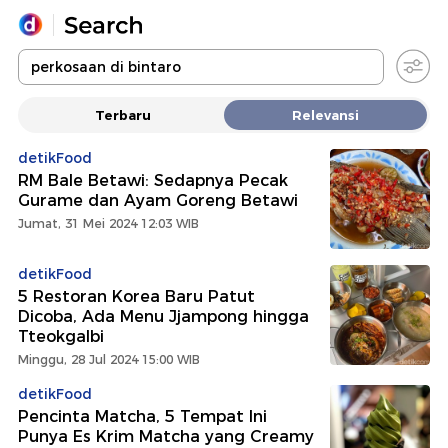
Yang sedang ramai dicari
Terbaru
Relevansi
Loading...
detikFood
RM Bale Betawi: Sedapnya Pecak
Promoted
Gurame dan Ayam Goreng Betawi
Jumat, 31 Mei 2024 12:03 WIB
Terakhir yang dicari
detikFood
5 Restoran Korea Baru Patut
Dicoba, Ada Menu Jjampong hingga
Tteokgalbi
Minggu, 28 Jul 2024 15:00 WIB
detikFood
Pencinta Matcha, 5 Tempat Ini
Punya Es Krim Matcha yang Creamy