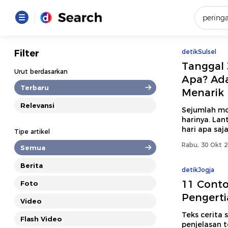
Yang se
Filter
detikSulsel
Tanggal
Loading..
Urut berdasarkan
Apa? Ad
Terbaru
Menarik
Promot
Relevansi
Sejumlah mo
harinya. La
Terakhir
hari apa saj
Tipe artikel
Loading...
Rabu, 30 Okt 2
Semua
Berita
detikJogja
11 Conto
Foto
Pengertia
Video
Teks cerita 
Flash Video
penjelasan t