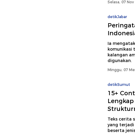
Selasa, 07 Nov
detikJabar
Peringat
Indonesi
Ia mengataka
komunikasi 
kalangan am
digunakan.
Minggu, 07 Mei
detikSumut
15+ Cont
Lengkap 
Struktur
Teks cerita
yang terjadi 
beserta jeni