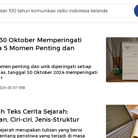
C
dang ramai dicari
 30 Oktober Memperingati
.
a 5 Momen Penting dan
ed
men penting dan unik diperingati setiap
ntas, tanggal 30 Oktober 2024 memperingati
 yang dicari
a?
024 05:07 WIB
h Teks Cerita Sejarah:
n, Ciri-ciri, Jenis-Struktur
sejarah merupakan tulisan yang berisi
entang peristiwa yang terjadi di masa