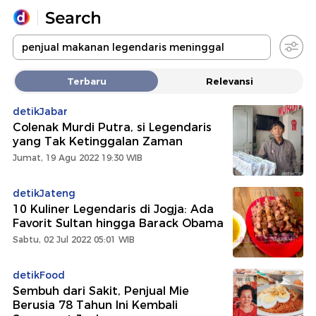
Yang sedang ramai dicari
Terbaru
Relevansi
Loading...
detikJabar
Colenak Murdi Putra, si Legendaris
Promoted
yang Tak Ketinggalan Zaman
Jumat, 19 Agu 2022 19:30 WIB
Terakhir yang dicari
detikJateng
10 Kuliner Legendaris di Jogja: Ada
Favorit Sultan hingga Barack Obama
Sabtu, 02 Jul 2022 05:01 WIB
detikFood
Sembuh dari Sakit, Penjual Mie
Berusia 78 Tahun Ini Kembali