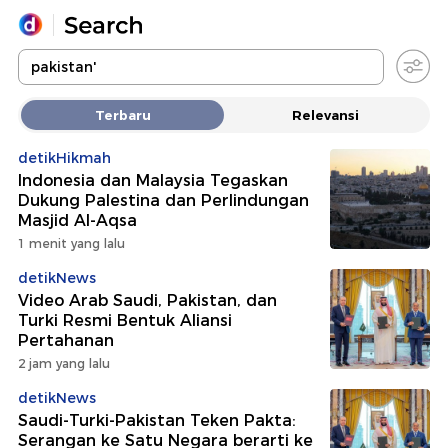
Yang sedang ramai dicari
Terbaru
Relevansi
Loading...
detikHikmah
Indonesia dan Malaysia Tegaskan
Promoted
Dukung Palestina dan Perlindungan
Masjid Al-Aqsa
Terakhir yang dicari
1 menit yang lalu
detikNews
Video Arab Saudi, Pakistan, dan
Turki Resmi Bentuk Aliansi
Pertahanan
2 jam yang lalu
detikNews
Saudi-Turki-Pakistan Teken Pakta:
Serangan ke Satu Negara berarti ke