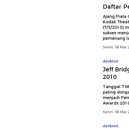
Daftar P
Ajang Piala 
Kodak Theate
(7/3/2010) m
sukses menja
pemenang lai
Senin, 08 Mar 
detikHot
Jeff Brid
2010
Tanggal 7 Ma
paling diing
menjadi Pem
Awards 2010
Senin, 08 Mar 
detikHot