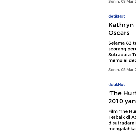
Senin, 08 Mar 
detikHot
Kathryn B
Oscars
Selama 82 ta
seorang per
Sutradara Te
memulai debu
Senin, 08 Mar 
detikHot
'The Hur
2010 ya
Film 'The Hu
Terbaik di 
disutradarai
mengalahkan 