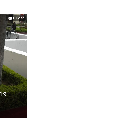
8 Foto
19