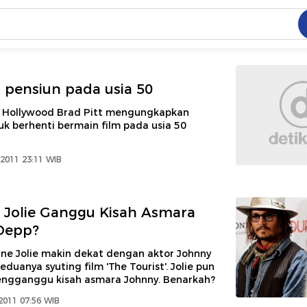
C
dang ramai dicari
t pensiun pada usia 50
.
m Hollywood Brad Pitt mengungkapkan
k berhenti bermain film pada usia 50
ed
 2011 23:11 WIB
 yang dicari
 Jolie Ganggu Kisah Asmara
Depp?
ine Jolie makin dekat dengan aktor Johnny
eduanya syuting film 'The Tourist'. Jolie pun
ngganggu kisah asmara Johnny. Benarkah?
2011 07:56 WIB