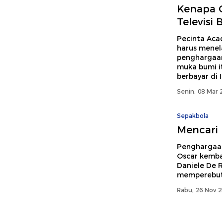
Kenapa O
Televisi 
Pecinta Aca
harus menel
penghargaan 
muka bumi it
berbayar di 
Senin, 08 Mar 
Sepakbola
Mencari 
Penghargaan 
Oscar kembal
Daniele De R
memperebutk
Rabu, 26 Nov 2