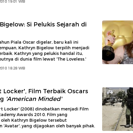
2010 19:01 WIB
igelow: Si Pelukis Sejarah di
hun Piala Oscar digelar, baru kali ini
empuan, Kathryn Bigelow terpilih menjadi
rbaik. Kathryn yang pelukis handal itu,
tnya di dunia film lewat 'The Loveless.'
2010 18:28 WIB
t Locker', Film Terbaik Oscars
ng
'American Minded'
rt Locker' (2008) dinobatkan menjadi Film
Academy Awards 2010. Film yang
 oleh Kathryn Bigelow tersebut
'Avatar', yang dijagokan oleh banyak pihak.