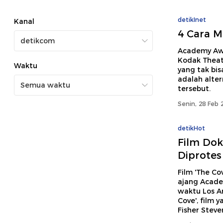
detikInet
Kanal
4 Cara M
Academy Awa
Kodak Theatr
Waktu
yang tak bis
adalah alter
tersebut.
Senin, 28 Feb 
detikHot
Film Dok
Diprotes
Film 'The Co
ajang Acade
waktu Los A
Cove', film 
Fisher Steve