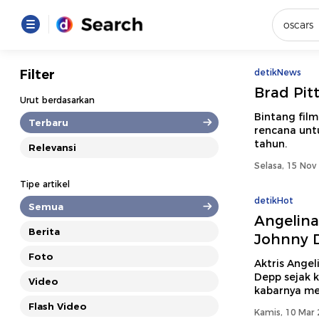
Yang se
Filter
detikNews
Brad Pit
Loading..
Urut berdasarkan
Bintang fil
Terbaru
rencana untu
Promot
tahun.
Relevansi
Selasa, 15 Nov
Terakhir
Tipe artikel
Loading...
detikHot
Semua
Angelina
Berita
Johnny 
Foto
Aktris Angel
Depp sejak k
Video
kabarnya me
Flash Video
Kamis, 10 Mar 