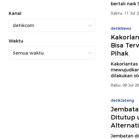
bertali naik
Kanal
Sabtu, 11 Jul 
detikNews
Kakorlan
Waktu
Bisa Ter
Pihak
Kakorlantas
mewujudkan 
dilakukan ol
Rabu, 08 Jul 2
detikJateng
Jembatan
Ditutup 
Alternat
Jembatan di