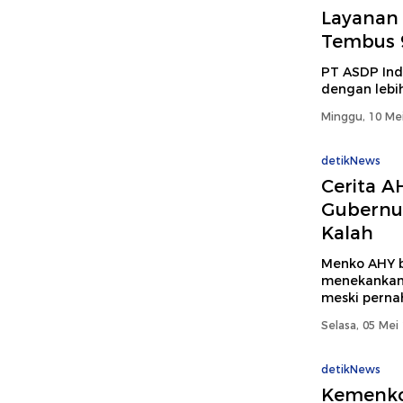
Layanan 
Tembus 9
PT ASDP Ind
dengan lebih
Minggu, 10 Mei
detikNews
Cerita A
Gubernur
Kalah
Menko AHY b
menekankan
meski pernah
Selasa, 05 Mei
detikNews
Kemenko