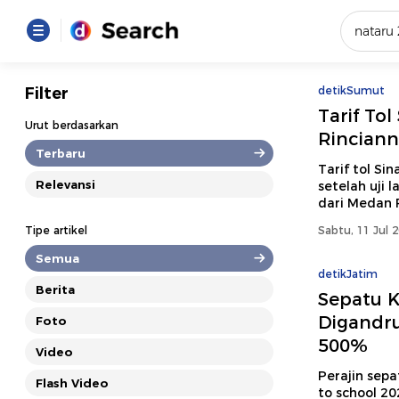
Yang se
Filter
detikSumut
Tarif Tol
Loading..
Urut berdasarkan
Rinciann
Terbaru
Promot
Tarif tol Si
Relevansi
setelah uji 
dari Medan 
Terakhir
Tipe artikel
Sabtu, 11 Jul 
Loading...
Semua
detikJatim
Berita
Sepatu K
Digandru
Foto
500%
Video
Perajin sep
Flash Video
to school 2