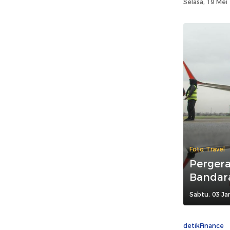
Selasa, 19 Mei
Foto Travel
Perger
Bandar
Sabtu, 03 Ja
detikFinance