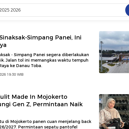
C
dang ramai dicari
 Sinaksak-Simpang Panei, Ini
.
ya
ed
naksak - Simpang Panei segera diberlakukan
laik. Jalan tol ini memangkas waktu tempuh
Raya ke Danau Toba.
 yang dicari
2026 19:30 WIB
ulit Made In Mojokerto
ngi Gen Z, Permintaan Naik
atu di Mojokerto panen cuan menjelang back
026/2027. Permintaan sepatu pantofel