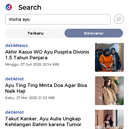
Yang sedang ramai dicari
Terbaru
Relevansi
Loading...
detikNews
Akhir Kasus WO Ayu Puspita Divonis
Promoted
1,5 Tahun Penjara
Minggu, 07 Jun 2026 20:54 WIB
Terakhir yang dicari
detikHot
Ayu Ting Ting Minta Doa Agar Bisa
Naik Haji
Rabu, 27 Mei 2026 21:02 WIB
detikHot
Takut Kanker, Ayu Aulia Ungkap
Kehilangan Rahim karena Tumor