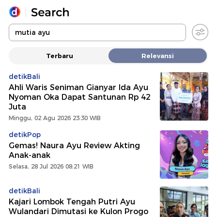
Yang sedang ramai dicari
Terbaru
Relevansi
Loading...
detikBali
Ahli Waris Seniman Gianyar Ida Ayu
Promoted
Nyoman Oka Dapat Santunan Rp 42
Juta
Terakhir yang dicari
Minggu, 02 Agu 2026 23:30 WIB
detikPop
Gemas! Naura Ayu Review Akting
Anak-anak
Selasa, 28 Jul 2026 08:21 WIB
detikBali
Kajari Lombok Tengah Putri Ayu
Wulandari Dimutasi ke Kulon Progo