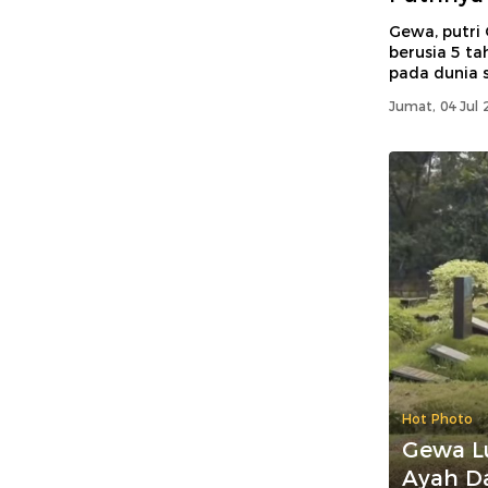
Gewa, putri 
berusia 5 ta
pada dunia s
Jumat, 04 Jul 
Hot Photo
Gewa Lu
Ayah D