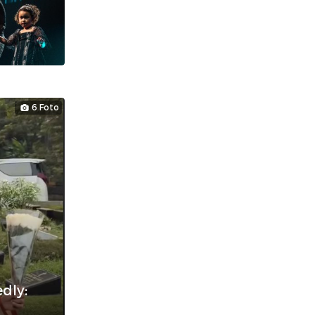
6 Foto
dly: