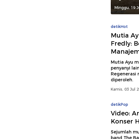
Minggu, 19 J
detikHot
Mutia Ay
Fredly: 
Manaje
Mutia Ayu m
penyanyi la
Regenerasi 
diperoleh.
Kamis, 03 Jul 
detikPop
Video: A
Konser H
Sejumlah mus
band The Ba