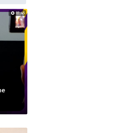
01:45
he