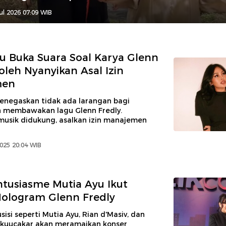
ul 2026 07:09 WIB
u Buka Suara Soal Karya Glenn
Boleh Nyanyikan Asal Izin
men
enegaskan tidak ada larangan bagi
in membawakan lagu Glenn Fredly.
musik didukung, asalkan izin manajemen
2025 20:04 WIB
ntusiasme Mutia Ayu Ikut
ologram Glenn Fredly
isi seperti Mutia Ayu, Rian d'Masiv, dan
kuucakar akan meramaikan konser