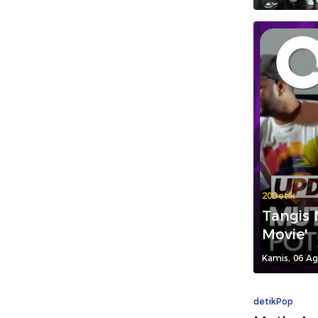
20Detik
Tangis 
Movie'
Kamis, 06 Ag
detikPop