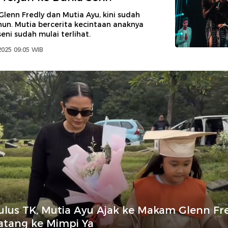
Glenn Fredly dan Mutia Ayu, kini sudah
hun. Mutia bercerita kecintaan anaknya
eni sudah mulai terlihat.
2025 09:05 WIB
lus TK, Mutia Ayu Ajak ke Makam Glenn Fre
atang ke Mimpi Ya