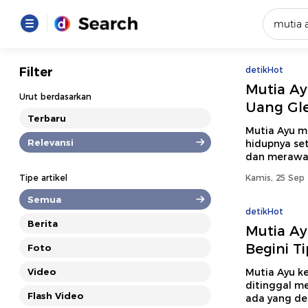
Yang se
Filter
detikHot
Mutia Ay
Loading..
Urut berdasarkan
Uang Gle
Terbaru
Promot
Mutia Ayu m
Relevansi
hidupnya set
dan merawat
Terakhir
Tipe artikel
Kamis, 25 Sep 
Loading...
Semua
detikHot
Berita
Mutia Ay
Begini T
Foto
Video
Mutia Ayu ke
ditinggal m
Flash Video
ada yang de