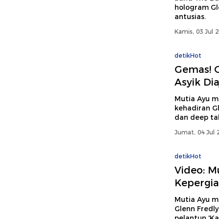
hologram Gle
antusias.
Kamis, 03 Jul 
detikHot
Gemas! 
Asyik Di
Mutia Ayu m
kehadiran G
dan deep ta
Jumat, 04 Jul 
detikHot
Video: M
Kepergia
Mutia Ayu m
Glenn Fredl
pelantun 'Kas