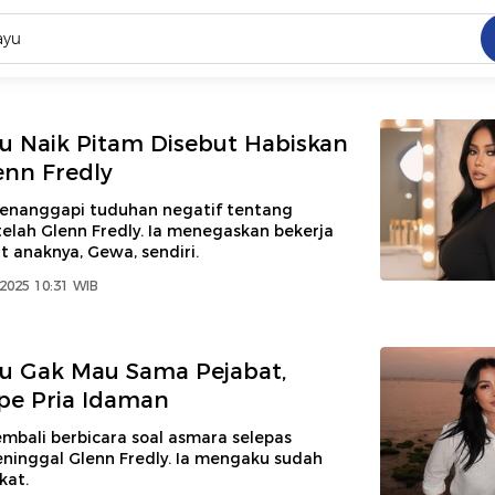
C
dang ramai dicari
u Naik Pitam Disebut Habiskan
.
nn Fredly
ed
enanggapi tuduhan negatif tentang
elah Glenn Fredly. Ia menegaskan bekerja
 anaknya, Gewa, sendiri.
 yang dicari
2025 10:31 WIB
u Gak Mau Sama Pejabat,
ipe Pria Idaman
mbali berbicara soal asmara selepas
eninggal Glenn Fredly. Ia mengaku sudah
kat.