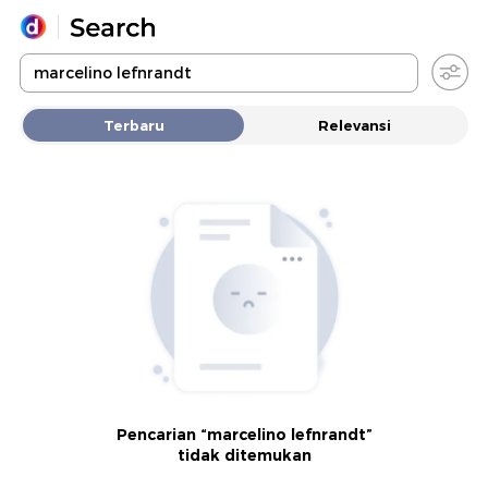
Yang sedang ramai dicari
Terbaru
Relevansi
Loading...
Promoted
Terakhir yang dicari
Pencarian “marcelino lefnrandt”
tidak ditemukan