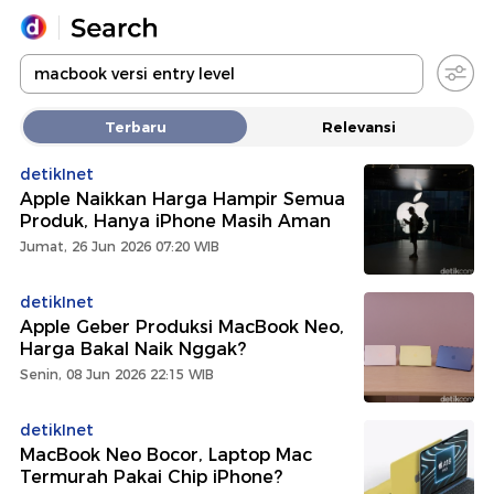
Yang sedang ramai dicari
Terbaru
Relevansi
Loading...
detikInet
Apple Naikkan Harga Hampir Semua
Promoted
Produk, Hanya iPhone Masih Aman
Jumat, 26 Jun 2026 07:20 WIB
Terakhir yang dicari
detikInet
Apple Geber Produksi MacBook Neo,
Harga Bakal Naik Nggak?
Senin, 08 Jun 2026 22:15 WIB
detikInet
MacBook Neo Bocor, Laptop Mac
Termurah Pakai Chip iPhone?