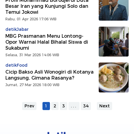
Profil Mohammad Boroujerdi Duta
Besar Iran yang Kunjungi Solo dan
Temui Jokowi
Rabu, 01 Apr 2026 17:06 WIB
detikJabar
MBG Prasmanan Menu Lontong-
Opor Warnai Halal Bihalal Siswa di
Sukabumi
Selasa, 31 Mar 2026 14:06 WIB
detikFood
Cicip Bakso Asli Wonogiri di Kotanya
Langsung, Gimana Rasanya?
Jumat, 27 Mar 2026 18:00 WIB
Prev
1
2
3
...
34
Next