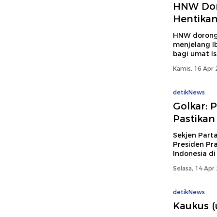
HNW Dor
Hentika
HNW dorong 
menjelang I
bagi umat Is
Kamis, 16 Apr 
detikNews
Golkar: 
Pastikan
Sekjen Part
Presiden Pr
Indonesia di
Selasa, 14 Apr
detikNews
Kaukus 