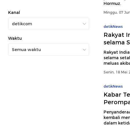
Hormuz.
Kanal
Minggu, 07 Jun
detikNews
Rakyat I
Waktu
selama S
Rakyat Indi
selama seta
meluas akiba
Senin, 18 Mei 
detikNews
Kabar Te
Perompa
Penyanderaa
kembali mem
dalam ketid