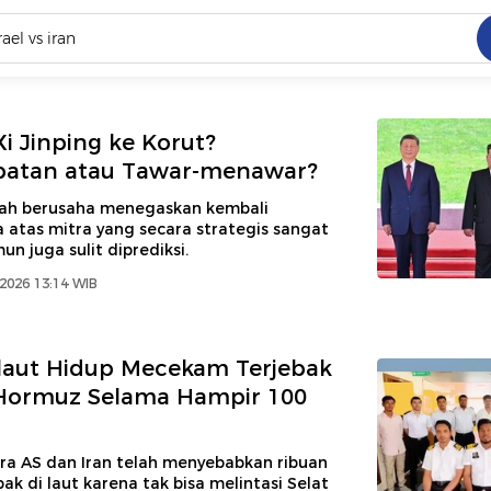
C
dang ramai dicari
i Jinping ke Korut?
.
batan atau Tawar-menawar?
ed
gah berusaha menegaskan kembali
 atas mitra yang secara strategis sangat
un juga sulit diprediksi.
 yang dicari
 2026 13:14 WIB
laut Hidup Mecekam Terjebak
 Hormuz Selama Hampir 100
ra AS dan Iran telah menyebabkan ribuan
bak di laut karena tak bisa melintasi Selat