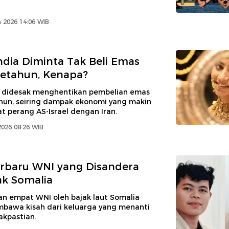
 2026 14:06 WIB
ndia Diminta Tak Beli Emas
etahun, Kenapa?
a didesak menghentikan pembelian emas
hun, seiring dampak ekonomi yang makin
t perang AS-Israel dengan Iran.
2026 08:26 WIB
rbaru WNI yang Disandera
k Somalia
n empat WNI oleh bajak laut Somalia
bawa kisah dari keluarga yang menanti
akpastian.