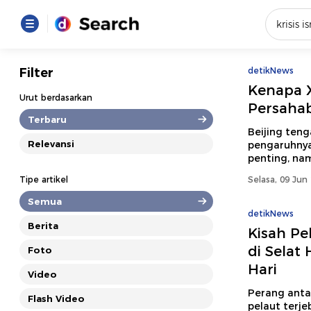
Yang se
Filter
detikNews
Kenapa X
Loading..
Urut berdasarkan
Persaha
Terbaru
Promot
Beijing ten
Relevansi
pengaruhnya
penting, nam
Terakhir
Tipe artikel
Selasa, 09 Jun
Loading...
Semua
detikNews
Berita
Kisah Pe
di Selat
Foto
Hari
Video
Perang anta
Flash Video
pelaut terje