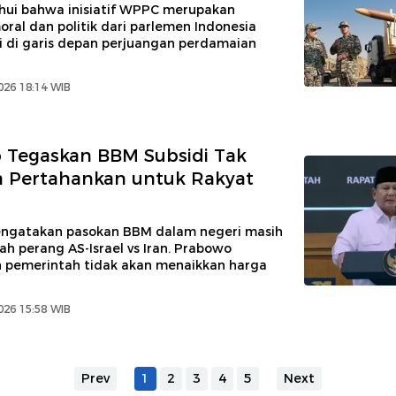
ahui bahwa inisiatif WPPC merupakan
al dan politik dari parlemen Indonesia
i di garis depan perjuangan perdamaian
026 18:14 WIB
 Tegaskan BBM Subsidi Tak
ta Pertahankan untuk Rakyat
ngatakan pasokan BBM dalam negeri masih
ah perang AS-Israel vs Iran. Prabowo
pemerintah tidak akan menaikkan harga
026 15:58 WIB
Prev
1
2
3
4
5
Next