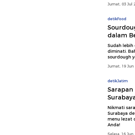
Jumat, 03 Jul 
detikFood
Sourdoug
dalam Be
Sudah lebih 
diminati. Ba
sourdough ya
Jumat, 19 Jun 
detikJatim
Sarapan 
Surabaya
Nikmati sar
Surabaya de
menu lezat 
Anda!
Selasa, 16 Jun