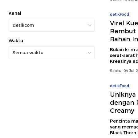
Kanal
detikFood
Viral Ku
Rambut 
Bahan In
Waktu
Bukan krim a
serat-serat 
Kreasinya ad
Sabtu, 04 Jul 
detikFood
Uniknya 
dengan 
Creamy
Pencinta ma
yang memad
Black Thorn 