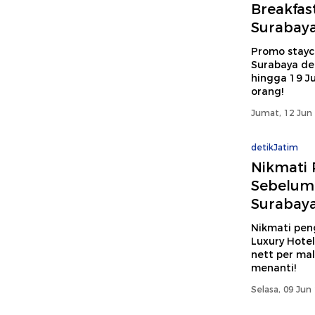
Breakfas
Surabaya
Promo stayc
Surabaya de
hingga 19 J
orang!
Jumat, 12 Jun 
detikJatim
Nikmati
Sebelum 
Surabay
Nikmati pen
Luxury Hote
nett per mal
menanti!
Selasa, 09 Jun