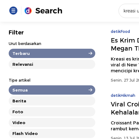
Yang se
Filter
detikFood
Es Krim 
Loading..
Urut berdasarkan
Megan Th
Terbaru
Promot
Kreasi es kr
Relevansi
viral di New
mencicipi kre
Terakhir
Tipe artikel
Senin, 27 Jul 
Loading...
Semua
detikHikmah
Berita
Viral Cro
Kehalal
Foto
Video
Croissant Pa
rambut kema
Flash Video
Senin, 13 Jul 