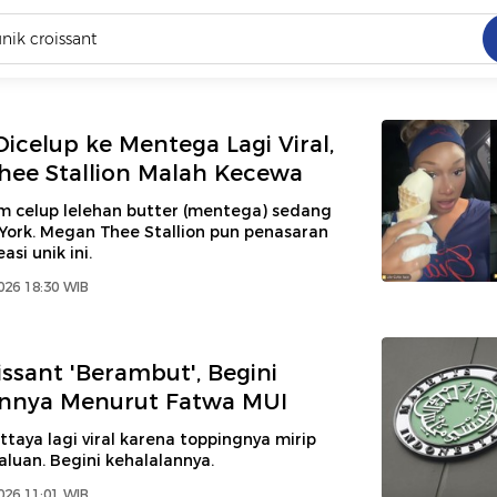
C
dang ramai dicari
Dicelup ke Mentega Lagi Viral,
.
ee Stallion Malah Kecewa
ed
im celup lelehan butter (mentega) sedang
 York. Megan Thee Stallion pun penasaran
asi unik ini.
 yang dicari
2026 18:30 WIB
issant 'Berambut', Begini
annya Menurut Fatwa MUI
ttaya lagi viral karena toppingnya mirip
luan. Begini kehalalannya.
2026 11:01 WIB