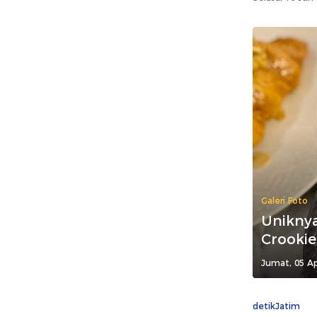
Galeri Foto
Uniknya
Crookie
Jumat, 05 Ap
detikJatim