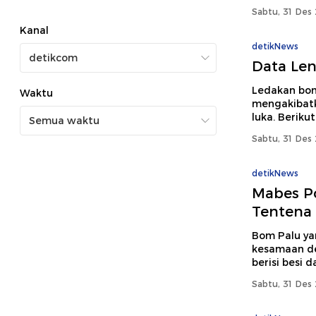
Sabtu, 31 Des 
Kanal
detikNews
Data Le
Ledakan bom 
Waktu
mengakibatk
luka. Beriku
Sabtu, 31 Des 
detikNews
Mabes Po
Tentena
Bom Palu ya
kesamaan de
berisi besi d
Sabtu, 31 Des 