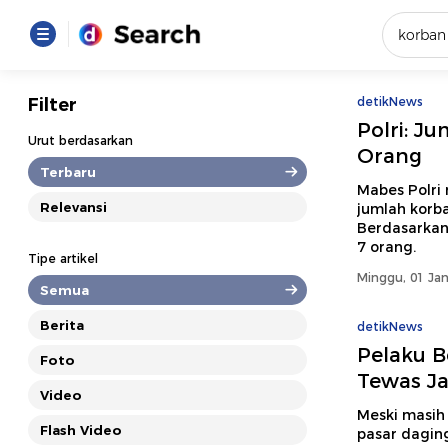
Yang se
Filter
detikNews
Polri: J
Loading..
Urut berdasarkan
Orang
Terbaru
Promot
Mabes Polri
Relevansi
jumlah korb
Berdasarkan
Terakhir
7 orang.
Tipe artikel
Loading...
Minggu, 01 Jan
Semua
Berita
detikNews
Pelaku B
Foto
Tewas Ja
Video
Meski masih
Flash Video
pasar daging 