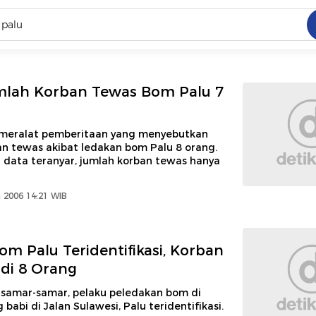
C
dang ramai dicari
umlah Korban Tewas Bom Palu 7
.
ed
 meralat pemberitaan yang menyebutkan
an tewas akibat ledakan bom Palu 8 orang.
 data teranyar, jumlah korban tewas hanya
 yang dicari
 2006 14:21 WIB
om Palu Teridentifikasi, Korban
di 8 Orang
 samar-samar, pelaku peledakan bom di
babi di Jalan Sulawesi, Palu teridentifikasi.