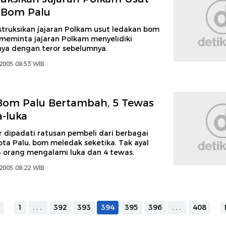
 Bom Palu
truksikan jajaran Polkam usut ledakan bom
 meminta jajaran Polkam menyelidiki
nya dengan teror sebelumnya.
2005 08:53 WIB
Bom Palu Bertambah, 5 Tewas
a-luka
r dipadati ratusan pembeli dari berbagai
ota Palu, bom meledak seketika. Tak ayal
orang mengalami luka dan 4 tewas.
2005 08:22 WIB
1
...
392
393
394
395
396
...
408