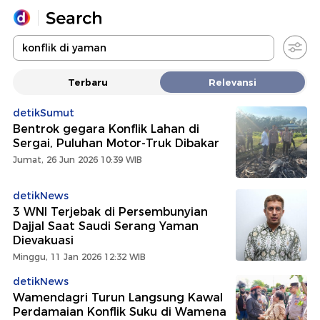
Yang sedang ramai dicari
Terbaru
Relevansi
Loading...
detikSumut
Bentrok gegara Konflik Lahan di
Promoted
Sergai, Puluhan Motor-Truk Dibakar
Jumat, 26 Jun 2026 10:39 WIB
Terakhir yang dicari
detikNews
3 WNI Terjebak di Persembunyian
Dajjal Saat Saudi Serang Yaman
Dievakuasi
Minggu, 11 Jan 2026 12:32 WIB
detikNews
Wamendagri Turun Langsung Kawal
Perdamaian Konflik Suku di Wamena