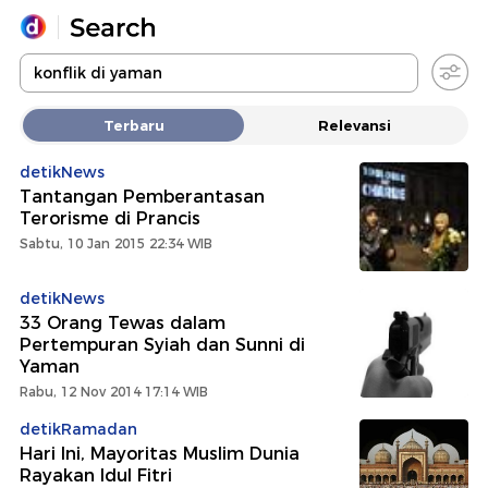
Yang sedang ramai dicari
Terbaru
Relevansi
Loading...
detikNews
Tantangan Pemberantasan
Promoted
Terorisme di Prancis
Sabtu, 10 Jan 2015 22:34 WIB
Terakhir yang dicari
detikNews
33 Orang Tewas dalam
Pertempuran Syiah dan Sunni di
Yaman
Rabu, 12 Nov 2014 17:14 WIB
detikRamadan
Hari Ini, Mayoritas Muslim Dunia
Rayakan Idul Fitri