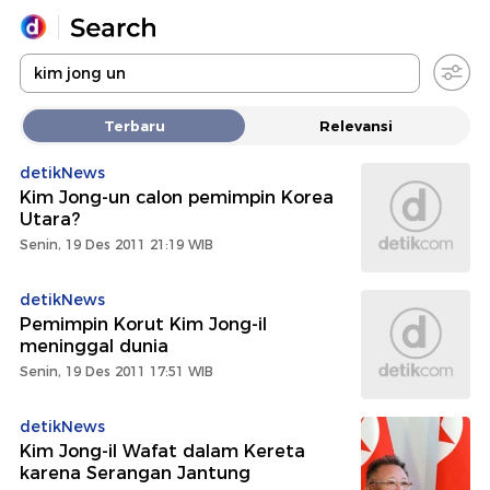
Yang sedang ramai dicari
Terbaru
Relevansi
Loading...
detikNews
Kim Jong-un calon pemimpin Korea
Promoted
Utara?
Senin, 19 Des 2011 21:19 WIB
Terakhir yang dicari
detikNews
Pemimpin Korut Kim Jong-il
meninggal dunia
Senin, 19 Des 2011 17:51 WIB
detikNews
Kim Jong-il Wafat dalam Kereta
karena Serangan Jantung