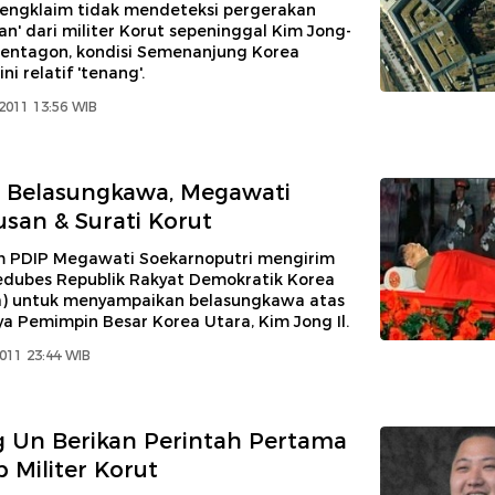
ngklaim tidak mendeteksi pergerakan
n' dari militer Korut sepeninggal Kim Jong-
 Pentagon, kondisi Semenanjung Korea
ni relatif 'tenang'.
2011 13:56 WIB
 Belasungkawa, Megawati
usan & Surati Korut
 PDIP Megawati Soekarnoputri mengirim
edubes Republik Rakyat Demokratik Korea
a) untuk menyampaikan belasungkawa atas
a Pemimpin Besar Korea Utara, Kim Jong Il.
011 23:44 WIB
 Un Berikan Perintah Pertama
 Militer Korut