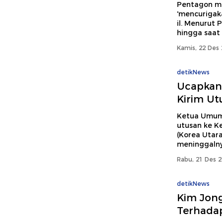
Pentagon me
'mencurigaka
il. Menurut
hingga saat i
Kamis, 22 Des 
detikNews
Ucapkan
Kirim Ut
Ketua Umum
utusan ke K
(Korea Utar
meninggalny
Rabu, 21 Des 2
detikNews
Kim Jong
Terhadap