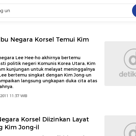
C
dang ramai dicari
bu Negara Korsel Temui Kim
.
ed
negara Lee Hee-ho akhirnya bertemu
sti politik negeri Komunis Korea Utara, Kim
am kunjungan untuk melayat meninggalnya
 yang dicari
. Lee bertemu singkat dengan Kim Jong-un
mpaikan langsung ungkapan duka cita atas
ahnya.
 2011 11:37 WIB
Negara Korsel Diizinkan Layat
 Kim Jong-il