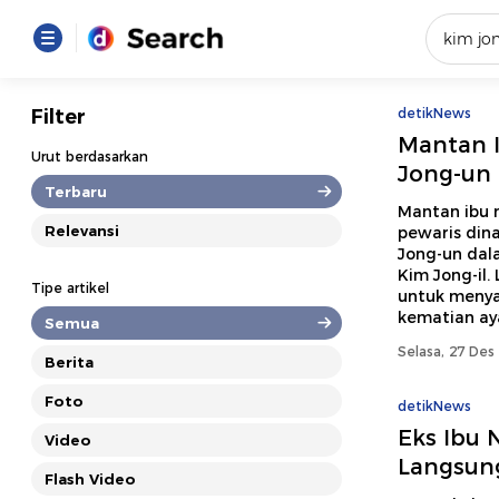
Yang se
Filter
detikNews
Mantan I
Loading..
Urut berdasarkan
Jong-un
Terbaru
Promot
Mantan ibu 
Relevansi
pewaris dina
Jong-un dal
Terakhir
Kim Jong-il
Tipe artikel
untuk menya
Loading...
kematian ay
Semua
Selasa, 27 Des
Berita
Foto
detikNews
Eks Ibu 
Video
Langsung
Flash Video