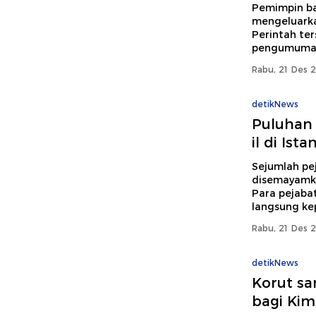
Pemimpin ba
mengeluarka
Perintah te
pengumuman 
Rabu, 21 Des 2
detikNews
Puluhan 
il di Is
Sejumlah pej
disemayamka
Para pejaba
langsung ke
Rabu, 21 Des 2
detikNews
Korut s
bagi Kim