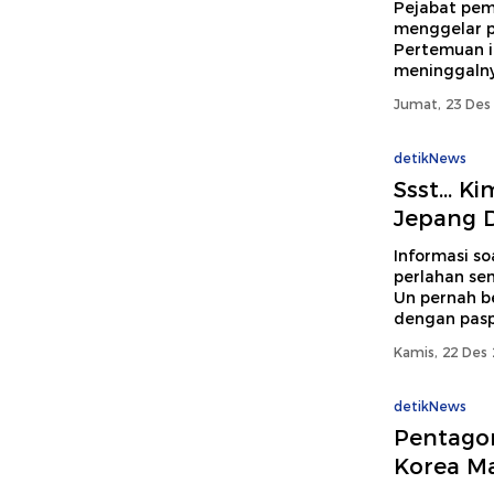
Pejabat pem
menggelar p
Pertemuan i
meninggalnya
Jumat, 23 Des 
detikNews
Ssst... 
Jepang 
Informasi so
perlahan se
Un pernah be
dengan paspo
Kamis, 22 Des 
detikNews
Pentago
Korea M