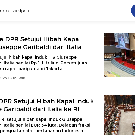
C
dang ramai dicari
a DPR Setujui Hibah Kapal
.
seppe Garibaldi dari Italia
ed
jui hibah kapal induk ITS Giuseppe
i Italia senilai Rp 1,1 triliun. Persetujuan
m rapat paripurna di Jakarta.
 yang dicari
2026 13:09 WIB
 DPR Setujui Hibah Kapal Induk
Garibaldi dari Italia ke RI
 RI setujui hibah kapal induk Giuseppe
i Italia senilai EUR 54 juta. Delapan fraksi
enguatan alat pertahanan Indonesia.