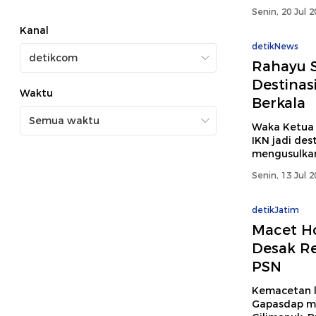
Senin, 20 Jul 
Kanal
detikNews
Rahayu S
Destinas
Waktu
Berkala
Waka Ketua 
IKN jadi des
mengusulkan
Senin, 13 Jul 
detikJatim
Macet Ho
Desak Re
PSN
Kemacetan l
Gapasdap me