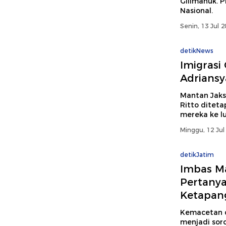
Gilimanuk. P
Nasional.
Senin, 13 Jul 
detikNews
Imigrasi
Adriansy
Mantan Jaks
Ritto diteta
mereka ke lu
Minggu, 12 Jul
detikJatim
Imbas Ma
Pertany
Ketapan
Kemacetan d
menjadi soro