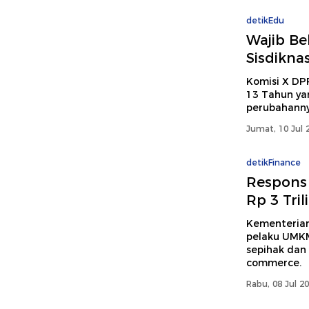
detikEdu
Wajib Be
Sisdikna
Komisi X DP
13 Tahun ya
perubahanny
Jumat, 10 Jul 
detikFinance
Respons
Rp 3 Tri
Kementerian
pelaku UMKM
sepihak dan
commerce.
Rabu, 08 Jul 2