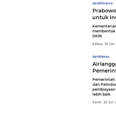
detikFinance
Prabowo
untuk In
Kementerian
membentuk D
DKIN.
Selasa, 30 Jun
detikNews
Airlangg
Pemerin
Pemerintah 
dan Pelindu
pembiayaan 
lebih baik.
Senin, 29 Jun 