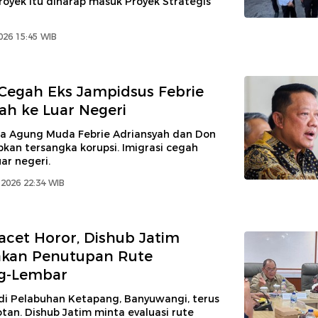
royek itu diharap masuk Proyek Strategis
2026 15:45 WIB
 Cegah Eks Jampidsus Febrie
ah ke Luar Negeri
a Agung Muda Febrie Adriansyah dan Don
pkan tersangka korupsi. Imigrasi cegah
ar negeri.
 2026 22:34 WIB
cet Horor, Dishub Jatim
akan Penutupan Rute
g-Lembar
i Pelabuhan Ketapang, Banyuwangi, terus
tan. Dishub Jatim minta evaluasi rute