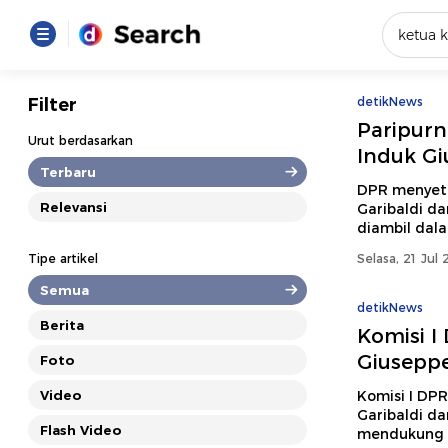
Yang se
Filter
detikNews
Paripurn
Loading..
Urut berdasarkan
Induk Giu
Terbaru
Promot
DPR menyetu
Relevansi
Garibaldi dar
diambil dala
Terakhir
Tipe artikel
Selasa, 21 Jul 
Loading...
Semua
detikNews
Berita
Komisi I
Giuseppe 
Foto
Video
Komisi I DPR
Garibaldi dar
Flash Video
mendukung p