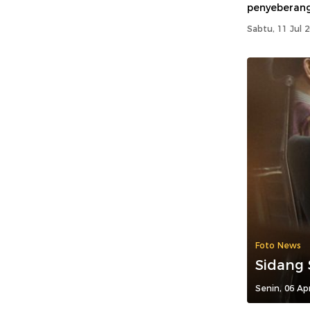
penyeberang
Sabtu, 11 Jul 
Foto News
Sidang
Senin, 06 Ap