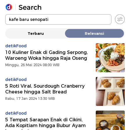
Yang sedang ramai dicari
Terbaru
Relevansi
Loading...
detikFood
10 Kuliner Enak di Gading Serpong,
Promoted
Waroeng Woka hingga Raja Oseng
Minggu, 26 Mei 2024 08:00 WIB
Terakhir yang dicari
detikFood
5 Roti Viral, Sourdough Cranberry
Cheese hingga Salt Bread
Rabu, 17 Jan 2024 13:30 WIB
detikFood
5 Tempat Sarapan Enak di Cikini,
Ada Kopitiam hingga Bubur Ayam