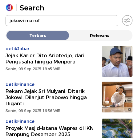
Yang sedang ramai dicari
Terbaru
Relevansi
Loading...
detikJabar
Jejak Karier Dito Ariotedjo, dari
Promoted
Pengusaha hingga Menpora
Senin, 08 Sep 2025 18:45 WIB
Terakhir yang dicari
detikFinance
Rekam Jejak Sri Mulyani: Ditarik
Jokowi, Dilanjut Prabowo hingga
Diganti
Senin, 08 Sep 2025 16:56 WIB
detikFinance
Proyek Masjid-Istana Wapres di IKN
Rampung Desember 2025