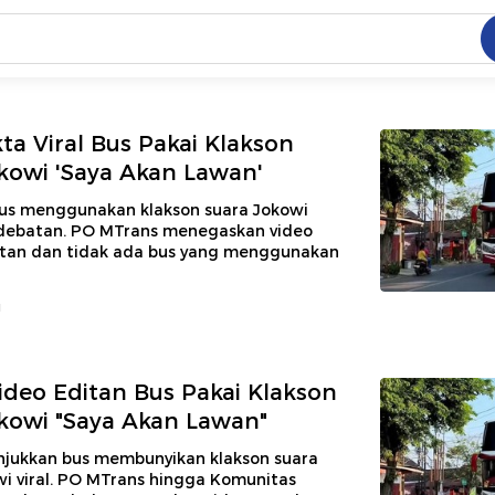
C
dang ramai dicari
kta Viral Bus Pakai Klakson
.
kowi 'Saya Akan Lawan'
ed
 bus menggunakan klakson suara Jokowi
ebatan. PO MTrans menegaskan video
itan dan tidak ada bus yang menggunakan
 yang dicari
u
deo Editan Bus Pakai Klakson
kowi "Saya Akan Lawan"
jukkan bus membunyikan klakson suara
wi viral. PO MTrans hingga Komunitas