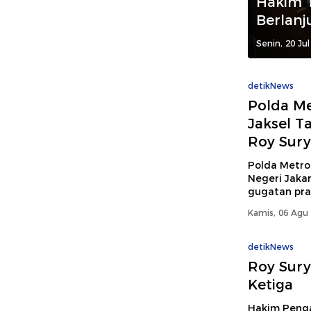
Hakim T
Berlanj
Senin, 20 Jul
detikNews
Polda M
Jaksel T
Roy Sur
Polda Metro
Negeri Jakar
gugatan prap
Kamis, 06 Agu 
detikNews
Roy Sury
Ketiga
Hakim Penga