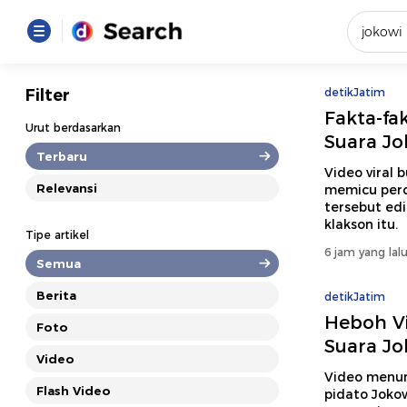
Yang se
Filter
detikJatim
Fakta-fa
Loading..
Urut berdasarkan
Suara Jo
Terbaru
Promot
Video viral
Relevansi
memicu perd
tersebut ed
Terakhir
klakson itu.
Tipe artikel
Loading...
6 jam yang lal
Semua
Berita
detikJatim
Heboh Vi
Foto
Suara Jo
Video
Video menun
Flash Video
pidato Joko