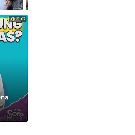
21:07
ena