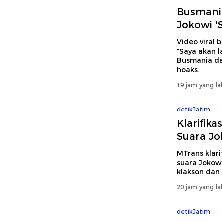
Busmania
Jokowi '
Video viral 
"Saya akan l
Busmania da
hoaks.
19 jam yang la
detikJatim
Klarifika
Suara Jo
MTrans klarif
suara Jokowi
klakson dan 
20 jam yang la
detikJatim