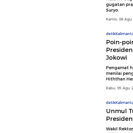
gugatan prap
Suryo.
Kamis, 06 Agu 
detikKalimant
Poin-po
Presiden
Jokowi
Pengamat hu
menilai pen
Hiththan He
Rabu, 05 Agu 2
detikKalimant
Unmul T
Presiden
Wakil Rekto