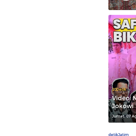
20Detik
Video: 
Jokowi
Jumat, 07 Ag
detikJatim