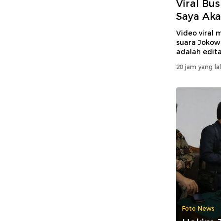
Viral Bu
Saya Aka
Video viral
suara Jokowi
adalah edita
20 jam yang la
Foto News