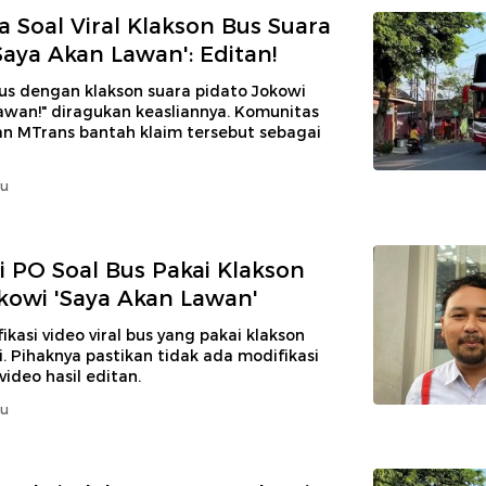
 Soal Viral Klakson Bus Suara
Saya Akan Lawan': Editan!
bus dengan klakson suara pidato Jokowi
awan!" diragukan keasliannya. Komunitas
n MTrans bantah klaim tersebut sebagai
lu
si PO Soal Bus Pakai Klakson
kowi 'Saya Akan Lawan'
ikasi video viral bus yang pakai klakson
. Pihaknya pastikan tidak ada modifikasi
video hasil editan.
lu