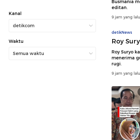
Busmania m
editan.
Kanal
9 jam yang lal
detikNews
Roy Sury
Waktu
Roy Suryo kal
menerima gu
rugi.
9 jam yang lal