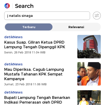
Yang sedang ramai dicari
Terbaru
Relevansi
Loading...
detikNews
Kasus Suap, Giliran Ketua DPRD
Promoted
Lampung Tengah Dipanggil KPK
Senin, 26 Feb 2018 11:04 WIB
Terakhir yang dicari
detikNews
Mau Diperiksa, Cagub Lampung
Mustafa Tahanan KPK Sempat
Kampanye
Jumat, 23 Feb 2018 11:06 WIB
detikNews
Bupati Lampung Tengah Benarkan
Indikasi Pemerasan oleh DPRD