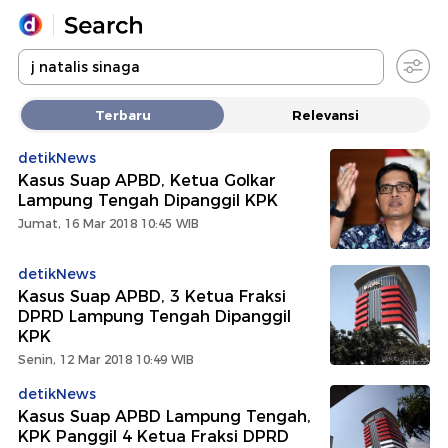
Yang sedang ramai dicari
Terbaru
Relevansi
Loading...
detikNews
Kasus Suap APBD, Ketua Golkar
Promoted
Lampung Tengah Dipanggil KPK
Jumat, 16 Mar 2018 10:45 WIB
Terakhir yang dicari
detikNews
Kasus Suap APBD, 3 Ketua Fraksi
DPRD Lampung Tengah Dipanggil
KPK
Senin, 12 Mar 2018 10:49 WIB
detikNews
Kasus Suap APBD Lampung Tengah,
KPK Panggil 4 Ketua Fraksi DPRD