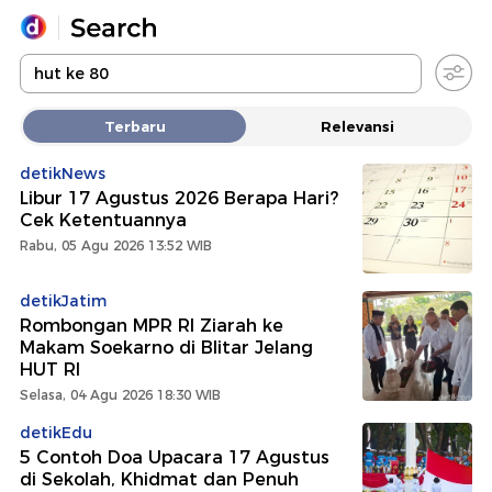
Yang sedang ramai dicari
Terbaru
Relevansi
Loading...
detikNews
Libur 17 Agustus 2026 Berapa Hari?
Promoted
Cek Ketentuannya
Rabu, 05 Agu 2026 13:52 WIB
Terakhir yang dicari
detikJatim
Rombongan MPR RI Ziarah ke
Makam Soekarno di Blitar Jelang
HUT RI
Selasa, 04 Agu 2026 18:30 WIB
detikEdu
5 Contoh Doa Upacara 17 Agustus
di Sekolah, Khidmat dan Penuh