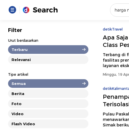
Yang se
Filter
detikTravel
Apa Saja
Loading..
Urut berdasarkan
Class Pe
Terbaru
Promot
Terbang di 
Relevansi
fasilitas pr
layanan eksk
Terakhir
Tipe artikel
Minggu, 19 Apr
Loading...
Semua
detikKalimant
Berita
Penampa
Terisola
Foto
Video
Pulau Paskah
menawarkan 
Flash Video
Simak beriku