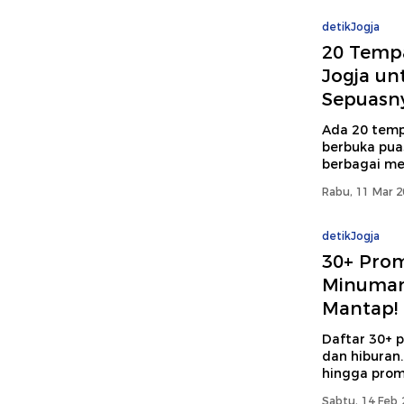
detikJogja
20 Tempa
Jogja un
Sepuasn
Ada 20 tempa
berbuka pua
berbagai me
Rabu, 11 Mar 2
detikJogja
30+ Prom
Minuman,
Mantap!
Daftar 30+ 
dan hiburan.
hingga promo
Sabtu, 14 Feb 