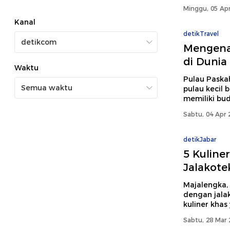
Minggu, 05 Apr
Kanal
detikTravel
Mengenal
di Dunia
Waktu
Pulau Paskah
pulau kecil b
memiliki bud
Sabtu, 04 Apr 
detikJabar
5 Kuline
Jalakote
Majalengka, 
dengan jala
kuliner khas
Sabtu, 28 Mar 