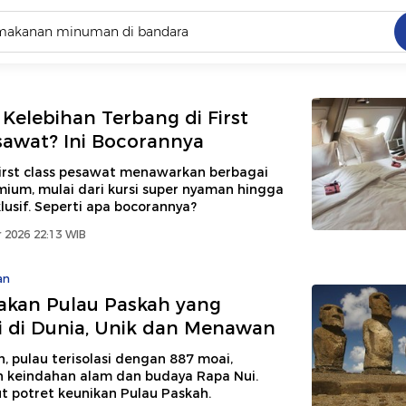
C
dang ramai dicari
 Kelebihan Terbang di First
.
sawat? Ini Bocorannya
ed
first class pesawat menawarkan berbagai
emium, mulai dari kursi super nyaman hingga
lusif. Seperti apa bocorannya?
 yang dicari
 2026 22:13 WIB
an
kan Pulau Paskah yang
si di Dunia, Unik dan Menawan
, pulau terisolasi dengan 887 moai,
keindahan alam dan budaya Rapa Nui.
t potret keunikan Pulau Paskah.