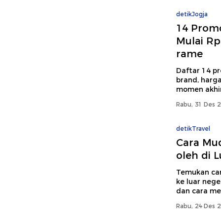
detikJogja
14 Promo
Mulai Rp
rame
Daftar 14 pr
brand, harg
momen akhir
Rabu, 31 Des 2
detikTravel
Cara Mu
oleh di L
Temukan car
ke luar neger
dan cara me
Rabu, 24 Des 2