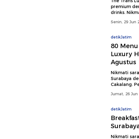
The Trans L
premium den
drinks. Nikm
Senin, 29 Jun 
detikJatim
80 Menu
Luxury H
Agustus
Nikmati sar
Surabaya de
Cakalang. Pe
Jumat, 26 Jun 
detikJatim
Breakfas
Surabay
Nikmati sar