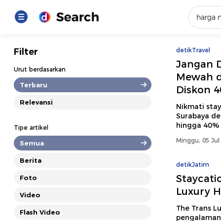
Yang se
Filter
detikTravel
Jangan D
Loading..
Urut berdasarkan
Mewah di
Terbaru
Diskon 
Promot
Relevansi
Nikmati sta
Surabaya de
Terakhir
hingga 40% 
Tipe artikel
Loading...
Minggu, 05 Jul
Semua
Berita
detikJatim
Staycati
Foto
Luxury H
Video
The Trans L
Flash Video
pengalaman