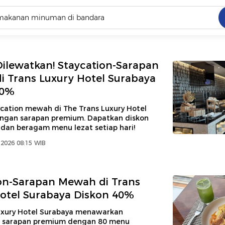
C
dang ramai dicari
ilewatkan! Staycation-Sarapan
.
 Trans Luxury Hotel Surabaya
40%
ed
ycation mewah di The Trans Luxury Hotel
ngan sarapan premium. Dapatkan diskon
 yang dicari
dan beragam menu lezat setiap hari!
 2026 08:15 WIB
on-Sarapan Mewah di Trans
otel Surabaya Diskon 40%
uxury Hotel Surabaya menawarkan
 sarapan premium dengan 80 menu