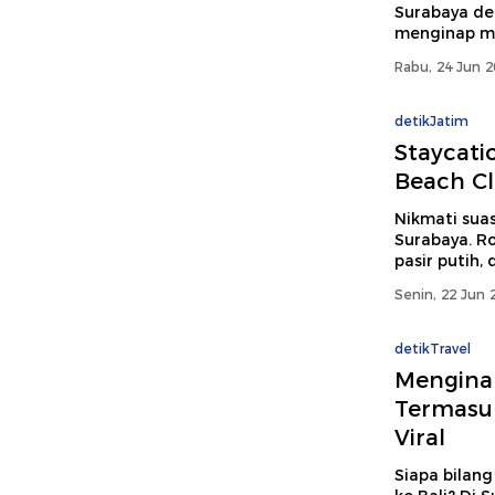
Surabaya d
menginap mu
Rabu, 24 Jun 2
detikJatim
Staycati
Beach Cl
Nikmati suas
Surabaya. Ro
pasir putih
Senin, 22 Jun 
detikTravel
Menginap
Termasuk
Viral
Siapa bilang