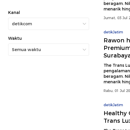
beragam. Ni
menarik hin
Kanal
Jumat, 03 Jul 
detikJatim
Waktu
Rawon hi
Premium 
Surabay
The Trans L
pengalaman
beragam. Ni
menarik hin
Rabu, 01 Jul 2
detikJatim
Healthy 
Trans Lu