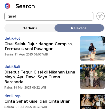
Yang sedang ramai dicari
Terbaru
Relevansi
Loading...
detikHot
Gisel Selalu Jujur dengan Gempita,
Promoted
Termasuk soal Pasangan
Senin, 11 Agu 2025 09:07 WIB
Terakhir yang dicari
detikBali
Disebut Tegur Gisel di Nikahan Luna
Maya, Ayu Dewi: Saya Cuma
Bercanda
Rabu, 14 Mei 2025 09:22 WIB
detikPop
Cinta Sehat Gisel dan Cinta Brian
Selasa, 01 Jul 2025 05:30 WIB