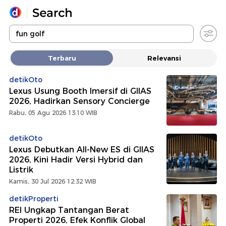
Yang sedang ramai dicari
Terbaru
Relevansi
Loading...
detikOto
Lexus Usung Booth Imersif di GIIAS
Promoted
2026, Hadirkan Sensory Concierge
Rabu, 05 Agu 2026 13:10 WIB
Terakhir yang dicari
detikOto
Lexus Debutkan All-New ES di GIIAS
2026, Kini Hadir Versi Hybrid dan
Listrik
Kamis, 30 Jul 2026 12:32 WIB
detikProperti
REI Ungkap Tantangan Berat
Properti 2026, Efek Konflik Global