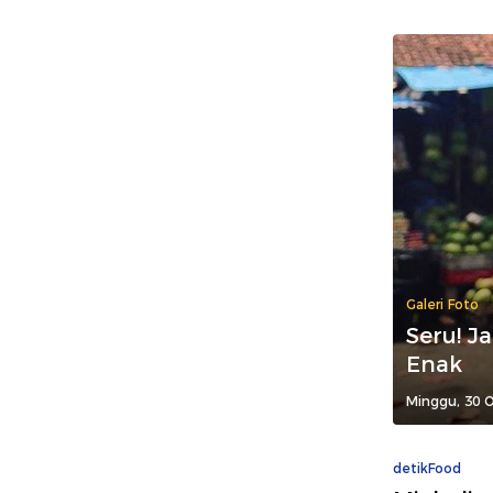
Galeri Foto
Seru! J
Enak
Minggu, 30 O
detikFood