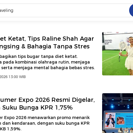
C
dang ramai dicari
et Ketat, Tips Raline Shah Agar
.
ngsing & Bahagia Tanpa Stres
ed
bagikan tips bugar tanpa diet ketat.
a pada kombinasi olahraga rutin, menjaga
 serta menjaga mental bahagia bebas stres.
 yang dicari
2026 13:00 WIB
umer Expo 2026 Resmi Digelar,
n Suku Bunga KPR 1,75%
er Expo 2026 menawarkan promo menarik
n dan kendaraan, dengan suku bunga KPR
KB 1,59%.