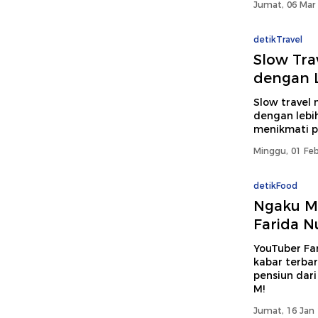
Jumat, 06 Mar 
detikTravel
Slow Tra
dengan 
Slow travel
dengan lebi
menikmati pe
Minggu, 01 Feb
detikFood
Ngaku Ma
Farida N
YouTuber Fa
kabar terbar
pensiun dar
M!
Jumat, 16 Jan 