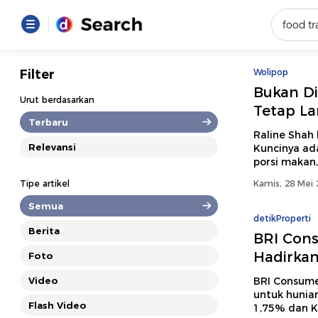
Yang se
Filter
Wolipop
Bukan Di
Loading..
Urut berdasarkan
Tetap La
Terbaru
Promot
Raline Shah 
Relevansi
Kuncinya ad
porsi makan,
Terakhir
Tipe artikel
Kamis, 28 Mei 
Loading...
Semua
detikProperti
Berita
BRI Cons
Hadirka
Foto
Video
BRI Consum
untuk hunia
Flash Video
1,75% dan K