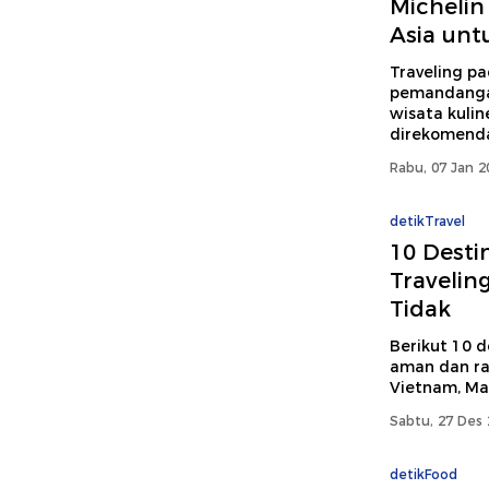
Michelin 
Asia unt
Traveling pa
pemandangan
wisata kulin
direkomenda
Rabu, 07 Jan 2
detikTravel
10 Desti
Travelin
Tidak
Berikut 10 d
aman dan ra
Vietnam, Mal
Sabtu, 27 Des 
detikFood