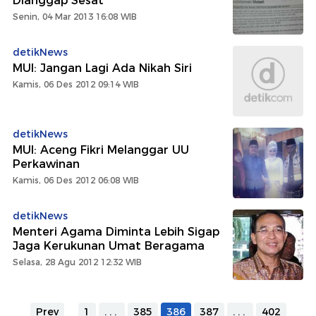
Dianggap Sesat
Senin, 04 Mar 2013 16:08 WIB
detikNews
MUI: Jangan Lagi Ada Nikah Siri
Kamis, 06 Des 2012 09:14 WIB
detikNews
MUI: Aceng Fikri Melanggar UU
Perkawinan
Kamis, 06 Des 2012 06:08 WIB
detikNews
Menteri Agama Diminta Lebih Sigap
Jaga Kerukunan Umat Beragama
Selasa, 28 Agu 2012 12:32 WIB
Prev
1
...
385
386
387
...
402