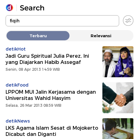
Yang sedang ramai dicari
Terbaru
Relevansi
Loading...
detikHot
Jadi Guru Spiritual Julia Perez, Ini
Promoted
yang Diajarkan Habib Assegaf
Senin, 08 Apr 2013 14:59 WIB
Terakhir yang dicari
detikFood
LPPOM MUI Jalin Kerjasama dengan
Universitas Wahid Hasyim
Selasa, 26 Mar 2013 08:59 WIB
detikNews
LKS Agama Islam Sesat di Mojokerto
Dicabut dan Diganti