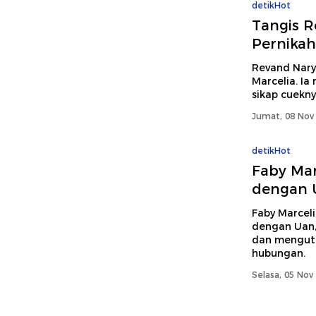
detikHot
Tangis R
Pernikah
Revand Nary
Marcelia. I
sikap cuekn
Jumat, 08 Nov 
detikHot
Faby Mar
dengan U
Faby Marcel
dengan Uan, v
dan menguta
hubungan.
Selasa, 05 Nov