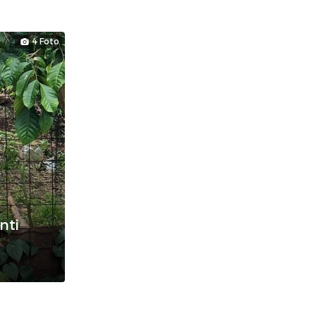
4 Foto
nti