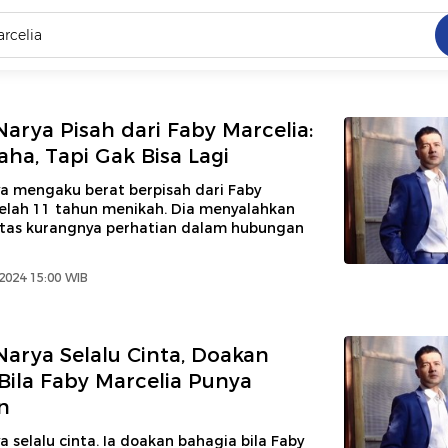
C
dang ramai dicari
arya Pisah dari Faby Marcelia:
.
ha, Tapi Gak Bisa Lagi
ed
a mengaku berat berpisah dari Faby
telah 11 tahun menikah. Dia menyalahkan
 atas kurangnya perhatian dalam hubungan
 yang dicari
2024 15:00 WIB
arya Selalu Cinta, Doakan
Bila Faby Marcelia Punya
n
 selalu cinta. Ia doakan bahagia bila Faby