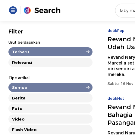
Yang se
Filter
detikPop
Revand N
Loading..
Urut berdasarkan
Udah Usa
Terbaru
Promot
Revand Nary
Relevansi
Marcelia se
diri sendiri
Terakhir
mereka.
Tipe artikel
Loading...
Sabtu, 16 Nov 
Semua
Berita
detikHot
Revand N
Foto
Bahagia 
Video
Pasanga
Flash Video
Revand Narya