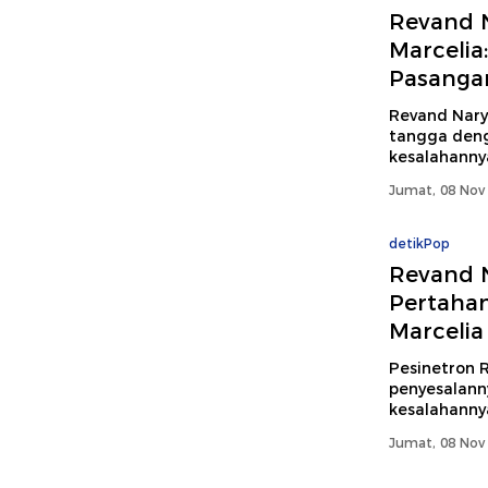
Revand N
Marcelia
Pasanga
Revand Nar
tangga deng
kesalahanny
Jumat, 08 Nov 
detikPop
Revand N
Pertaha
Marcelia
Pesinetron
penyesalanny
kesalahannya
Jumat, 08 Nov 