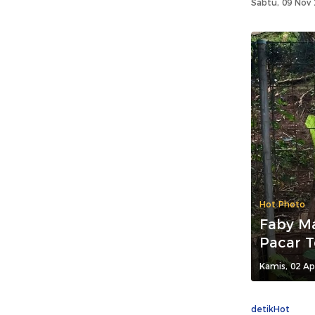
Sabtu, 09 Nov 
Hot Photo
Faby Ma
Pacar T
Kamis, 02 Ap
detikHot