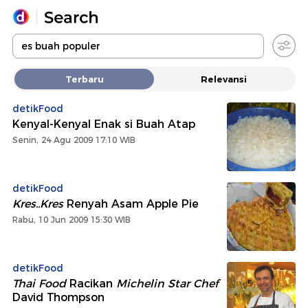
Yang sedang ramai dicari
Terbaru
Relevansi
Loading...
detikFood
Kenyal-Kenyal Enak si Buah Atap
Promoted
Senin, 24 Agu 2009 17:10 WIB
Terakhir yang dicari
detikFood
Kres..Kres
Renyah Asam Apple Pie
Rabu, 10 Jun 2009 15:30 WIB
detikFood
Thai Food
Racikan
Michelin Star Chef
David Thompson