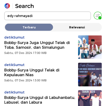
Yang sedang ramai dicari
Terbaru
Relevansi
Loading...
detikSumut
Bobby-Surya Juga Unggul Telak di
Promoted
Toba, Samosir, dan Simalungun
Sabtu, 07 Des 2024 17:00 WIB
Terakhir yang dicari
detikSumut
Bobby-Surya Unggul Telak di
Kepulauan Nias
Sabtu, 07 Des 2024 13:00 WIB
detikSumut
Bobby-Surya Unggul di Labuhanbatu,
Labusel, dan Labura