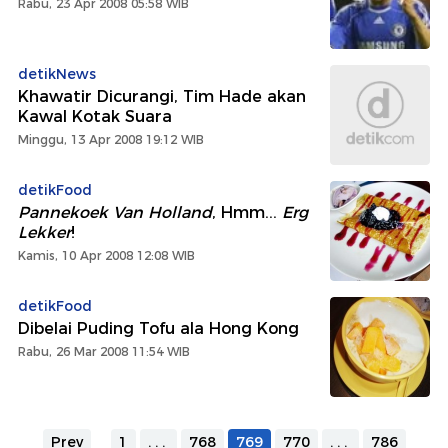
Rabu, 23 Apr 2008 05:58 WIB
detikNews
Khawatir Dicurangi, Tim Hade akan
Kawal Kotak Suara
Minggu, 13 Apr 2008 19:12 WIB
detikFood
Pannekoek Van Holland
, Hmm...
Erg
Lekker
!
Kamis, 10 Apr 2008 12:08 WIB
detikFood
Dibelai Puding Tofu ala Hong Kong
Rabu, 26 Mar 2008 11:54 WIB
Prev
1
...
768
769
770
...
786