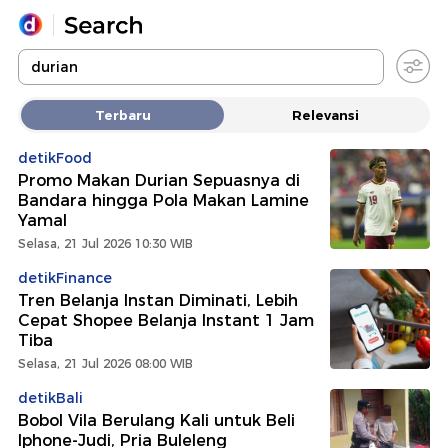
Yang sedang ramai dicari
Terbaru
Relevansi
Loading...
detikFood
Promo Makan Durian Sepuasnya di
Promoted
Bandara hingga Pola Makan Lamine
Yamal
Terakhir yang dicari
Selasa, 21 Jul 2026 10:30 WIB
detikFinance
Tren Belanja Instan Diminati, Lebih
Cepat Shopee Belanja Instant 1 Jam
Tiba
Selasa, 21 Jul 2026 08:00 WIB
detikBali
Bobol Vila Berulang Kali untuk Beli
Iphone-Judi, Pria Buleleng