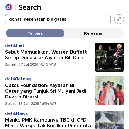
Yang sedang ramai dicari
Terbaru
Relevansi
Loading...
detikInet
Sebut Memuakkan, Warren Buffett
Promoted
Setop Donasi ke Yayasan Bill Gates
Jumat, 17 Jul 2026 16:15 WIB
Terakhir yang dicari
detikJateng
Gates Foundation: Yayasan Bill
Gates yang Tunjuk Sri Mulyani Jadi
Dewan Direksi
Selasa, 13 Jan 2026 18:54 WIB
detikNews
Menko PMK Kampanye TBC di CFD,
Minta Warga Tak Kucilkan Penderita