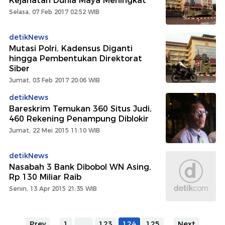
Kejahatan Dunia Maya Meningkat
Selasa, 07 Feb 2017 02:52 WIB
detikNews
Mutasi Polri, Kadensus Diganti
hingga Pembentukan Direktorat
Siber
Jumat, 03 Feb 2017 20:06 WIB
detikNews
Bareskrim Temukan 360 Situs Judi,
460 Rekening Penampung Diblokir
Jumat, 22 Mei 2015 11:10 WIB
detikNews
Nasabah 3 Bank Dibobol WN Asing,
Rp 130 Miliar Raib
Senin, 13 Apr 2015 21:35 WIB
Prev
1
...
123
124
125
Next