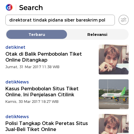
Yang sedang ramai dicari
Terbaru
Relevansi
Loading...
detikInet
Otak di Balik Pembobolan Tiket
Promoted
Online Ditangkap
Jumat, 31 Mar 2017 11:38 WIB
Terakhir yang dicari
detikNews
Kasus Pembobolan Situs Tiket
Online, Ini Penjelasan Citilink
Kamis, 30 Mar 2017 18:27 WIB
detikNews
Polisi Tangkap Otak Peretas Situs
Jual-Beli Tiket Online