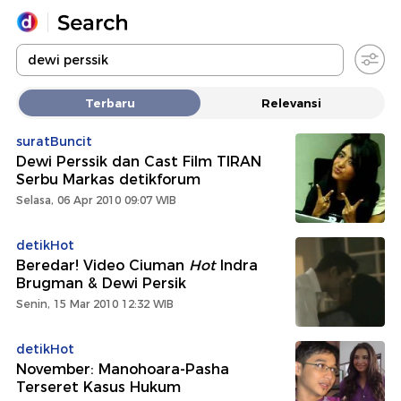
Yang sedang ramai dicari
Terbaru
Relevansi
Loading...
suratBuncit
Dewi Perssik dan Cast Film TIRAN
Promoted
Serbu Markas detikforum
Selasa, 06 Apr 2010 09:07 WIB
Terakhir yang dicari
detikHot
Beredar! Video Ciuman
Hot
Indra
Brugman & Dewi Persik
Senin, 15 Mar 2010 12:32 WIB
detikHot
November: Manohoara-Pasha
Terseret Kasus Hukum