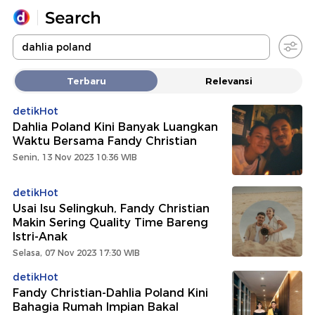
Yang sedang ramai dicari
Terbaru
Relevansi
Loading...
detikHot
Dahlia Poland Kini Banyak Luangkan
Promoted
Waktu Bersama Fandy Christian
Senin, 13 Nov 2023 10:36 WIB
Terakhir yang dicari
detikHot
Usai Isu Selingkuh, Fandy Christian
Makin Sering Quality Time Bareng
Istri-Anak
Selasa, 07 Nov 2023 17:30 WIB
detikHot
Fandy Christian-Dahlia Poland Kini
Bahagia Rumah Impian Bakal