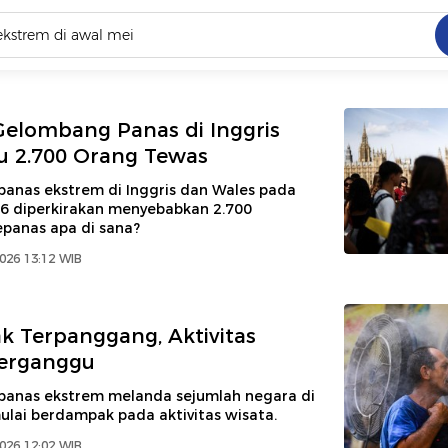
C
dang ramai dicari
Gelombang Panas di Inggris
.
u 2.700 Orang Tewas
ed
anas ekstrem di Inggris dan Wales pada
26 diperkirakan menyebabkan 2.700
epanas apa di sana?
 yang dicari
2026 13:12 WIB
k Terpanggang, Aktivitas
Terganggu
anas ekstrem melanda sejumlah negara di
ulai berdampak pada aktivitas wisata.
2026 12:02 WIB