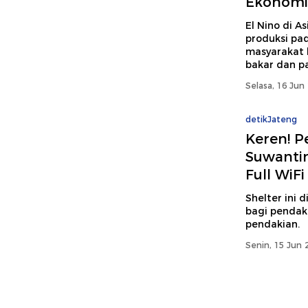
Ekonomi
El Nino di 
produksi pad
masyarakat 
bakar dan p
Selasa, 16 Jun
detikJateng
Keren! P
Suwantin
Full WiFi
Shelter ini 
bagi pendaki
pendakian.
Senin, 15 Jun 