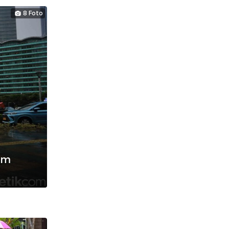
8 Foto
em