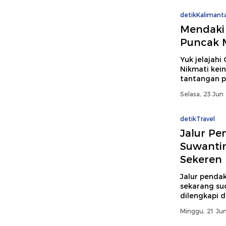
detikKalimant
Mendaki
Puncak M
Yuk jelajahi
Nikmati kein
tantangan p
Selasa, 23 Jun
detikTravel
Jalur Pe
Suwantin
Sekeren 
Jalur penda
sekarang sud
dilengkapi d
Minggu, 21 Jun