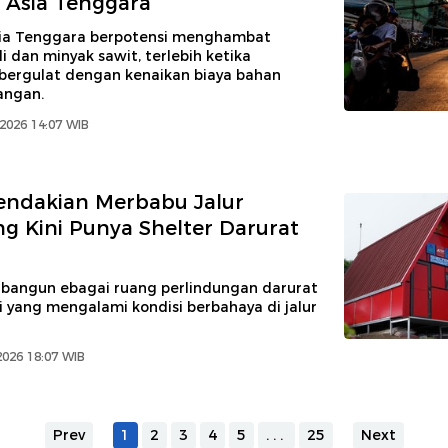
 Asia Tenggara
Asia Tenggara berpotensi menghambat
i dan minyak sawit, terlebih ketika
bergulat dengan kenaikan biaya bahan
angan.
 2026 14:07 WIB
endakian Merbabu Jalur
g Kini Punya Shelter Darurat
dibangun ebagai ruang perlindungan darurat
 yang mengalami kondisi berbahaya di jalur
2026 18:07 WIB
Prev
1
2
3
4
5
...
25
Next