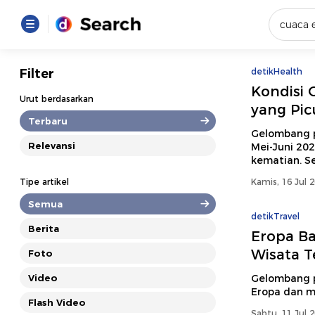
Yang se
Filter
detikHealth
Kondisi 
Loading..
Urut berdasarkan
yang Pic
Terbaru
Promot
Gelombang p
Relevansi
Mei-Juni 20
kematian. S
Terakhir
Tipe artikel
Kamis, 16 Jul 
Loading...
Semua
detikTravel
Berita
Eropa Ba
Wisata 
Foto
Video
Gelombang p
Eropa dan m
Flash Video
Sabtu, 11 Jul 