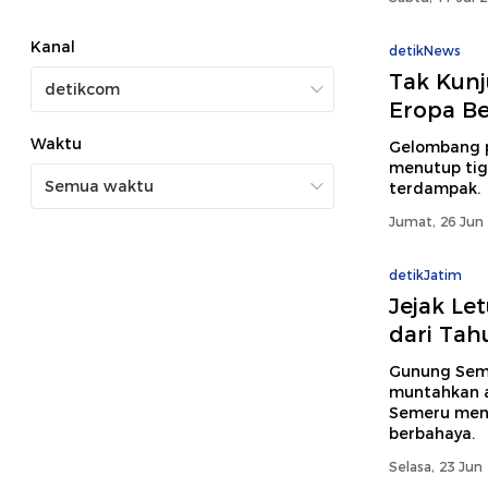
Kanal
detikNews
Tak Kunj
Eropa Be
Waktu
Gelombang p
menutup tiga
terdampak.
Jumat, 26 Jun 
detikJatim
Jejak L
dari Tah
Gunung Seme
muntahkan a
Semeru menu
berbahaya.
Selasa, 23 Jun