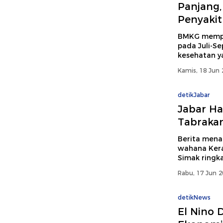
Panjang,
Penyakit 
BMKG mempre
pada Juli-S
kesehatan y
Kamis, 18 Jun 
detikJabar
Jabar Ha
Tabrakan
Berita menar
wahana Kera
Simak ringka
Rabu, 17 Jun 2
detikNews
El Nino 