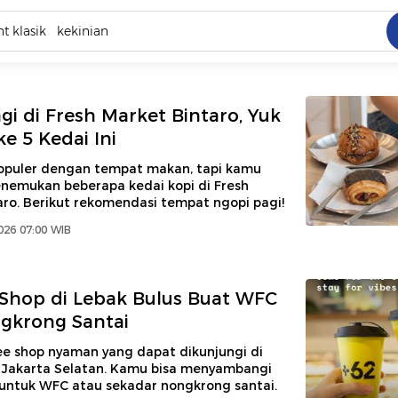
C
dang ramai dicari
gi di Fresh Market Bintaro, Yuk
.
e 5 Kedai Ini
ed
opuler dengan tempat makan, tapi kamu
enemukan beberapa kedai kopi di Fresh
ro. Berikut rekomendasi tempat ngopi pagi!
 yang dicari
2026 07:00 WIB
 Shop di Lebak Bulus Buat WFC
gkrong Santai
ee shop nyaman yang dapat dikunjungi di
, Jakarta Selatan. Kamu bisa menyambangi
 untuk WFC atau sekadar nongkrong santai.