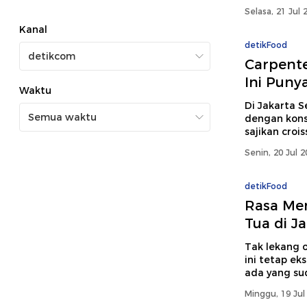
Selasa, 21 Jul 
Kanal
detikFood
Carpente
Ini Puny
Waktu
Di Jakarta S
dengan kons
sajikan croi
Senin, 20 Jul 
detikFood
Rasa Men
Tua di Ja
Tak lekang o
ini tetap ek
ada yang sud
Minggu, 19 Jul