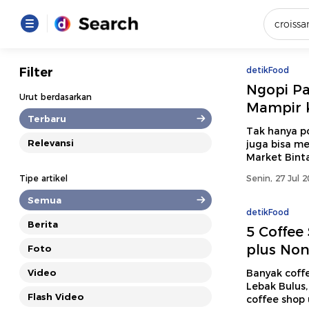
Yang se
Filter
detikFood
Ngopi Pa
Loading..
Urut berdasarkan
Mampir k
Terbaru
Promot
Tak hanya p
Relevansi
juga bisa m
Market Binta
Terakhir
Tipe artikel
Senin, 27 Jul 
Loading...
Semua
detikFood
Berita
5 Coffee
plus Non
Foto
Video
Banyak coff
Lebak Bulus
Flash Video
coffee shop