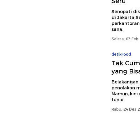
Seru
Senopati di
di Jakarta Se
perkantoran.
sana.
Selasa, 03 Feb
detikFood
Tak Cuma
yang Bis
Belakangan R
penolakan m
Namun, kini
tunai.
Rabu, 24 Des 2