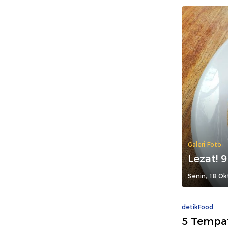
Galeri Foto
Lezat! 
Senin, 18 Ok
detikFood
5 Tempat