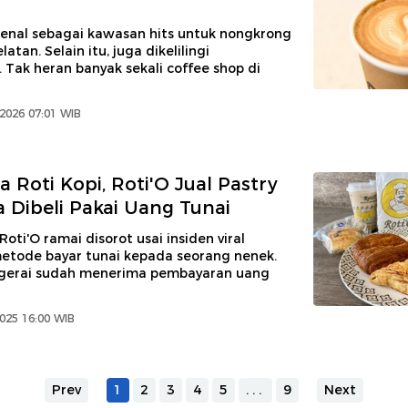
kenal sebagai kawasan hits untuk nongkrong
latan. Selain itu, juga dikelilingi
 Tak heran banyak sekali coffee shop di
 2026 07:01 WIB
 Roti Kopi, Roti'O Jual Pastry
a Dibeli Pakai Uang Tunai
oti'O ramai disorot usai insiden viral
etode bayar tunai kepada seorang nenek.
 gerai sudah menerima pembayaran uang
025 16:00 WIB
Prev
1
2
3
4
5
...
9
Next