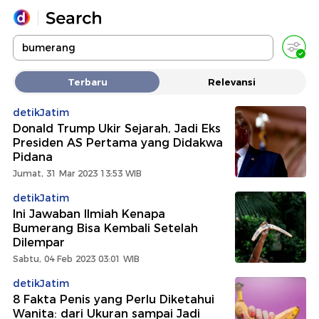
Yang sedang ramai dicari
Terbaru
Relevansi
Loading...
detikJatim
Donald Trump Ukir Sejarah, Jadi Eks
Promoted
Presiden AS Pertama yang Didakwa
Pidana
Terakhir yang dicari
Jumat, 31 Mar 2023 13:53 WIB
detikJatim
Ini Jawaban Ilmiah Kenapa
Bumerang Bisa Kembali Setelah
Dilempar
Sabtu, 04 Feb 2023 03:01 WIB
detikJatim
8 Fakta Penis yang Perlu Diketahui
Wanita: dari Ukuran sampai Jadi