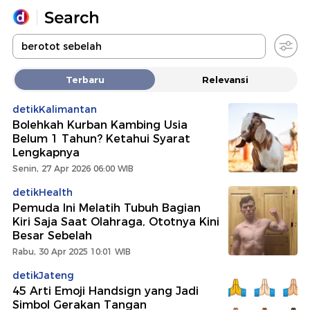
Yang sedang ramai dicari
Terbaru
Relevansi
Loading...
detikKalimantan
Bolehkah Kurban Kambing Usia
Promoted
Belum 1 Tahun? Ketahui Syarat
Lengkapnya
Terakhir yang dicari
Senin, 27 Apr 2026 06:00 WIB
detikHealth
Pemuda Ini Melatih Tubuh Bagian
Kiri Saja Saat Olahraga, Ototnya Kini
Besar Sebelah
Rabu, 30 Apr 2025 10:01 WIB
detikJateng
45 Arti Emoji Handsign yang Jadi
Simbol Gerakan Tangan