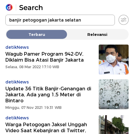
Yang sedang ramai dicari
Terbaru
Relevansi
Loading...
detikNews
Wagub Pamer Program 942-DV,
Promoted
Diklaim Bisa Atasi Banjir Jakarta
Selasa, 08 Mar 2022 17:10 WIB
Terakhir yang dicari
detikNews
Update 36 Titik Banjir-Genangan di
Jakarta, Ada yang 1,5 Meter di
Bintaro
Minggu, 07 Nov 2021 19:31 WIB
detikNews
Warga Petogogan Jaksel Unggah
Video Saat Kebanjiran di Twitter,