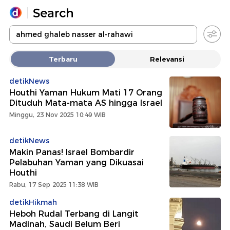
Yang sedang ramai dicari
Terbaru
Relevansi
Loading...
detikNews
Houthi Yaman Hukum Mati 17 Orang
Promoted
Dituduh Mata-mata AS hingga Israel
Minggu, 23 Nov 2025 10:49 WIB
Terakhir yang dicari
detikNews
Makin Panas! Israel Bombardir
Pelabuhan Yaman yang Dikuasai
Houthi
Rabu, 17 Sep 2025 11:38 WIB
detikHikmah
Heboh Rudal Terbang di Langit
Madinah, Saudi Belum Beri