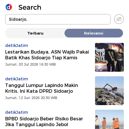
Yang sedang ramai dicari
Terbaru
Relevansi
Loading...
detikJatim
Lestarikan Budaya, ASN Wajib Pakai
Promoted
Batik Khas Sidoarjo Tiap Kamis
Jumat, 03 Jul 2026 16:30 WIB
Terakhir yang dicari
detikJatim
Tanggul Lumpur Lapindo Makin
Kritis, Ini Kata DPRD Sidoarjo
Jumat, 12 Jun 2026 20:30 WIB
detikJatim
BPBD Sidoarjo Beber Risiko Besar
Jika Tanggul Lapindo Jebol